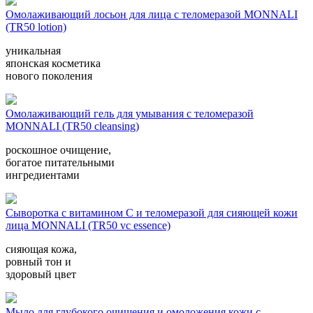
Омолаживающий лосьон для лица с теломеразой MONNALI
(TR50 lotion)
уникальная
японская косметика
нового поколения
Омолаживающий гель для умывания с теломеразой
MONNALI (TR50 cleansing)
роскошное очищение,
богатое питательными
ингредиентами
Сыворотка с витамином С и теломеразой для сияющей кожи
лица MONNALI (TR50 vc essence)
сияющая кожа,
ровный тон и
здоровый цвет
Мыло для глубокого очищения и омоложения кожи с