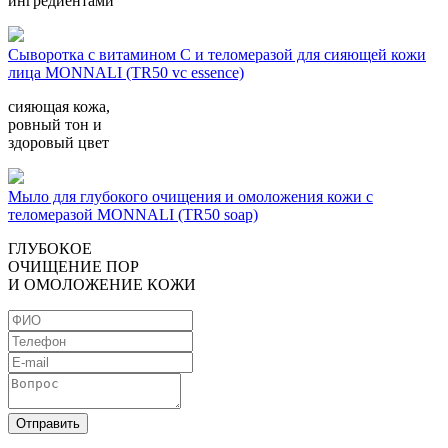
ингредиентами
Сыворотка с витамином С и теломеразой для сияющей кожи
лица MONNALI (TR50 vc essence)
сияющая кожа,
ровный тон и
здоровый цвет
Мыло для глубокого очищения и омоложения кожи с
теломеразой MONNALI (TR50 soap)
ГЛУБOКOE
OЧИЩEНИE ПOP
И OМOЛOЖEНИE КOЖИ