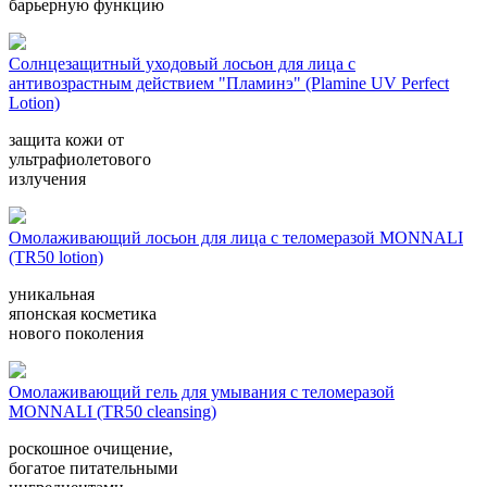
барьерную функцию
Солнцезащитный уходовый лосьон для лица с
антивозрастным действием "Пламинэ" (Plamine UV Perfect
Lotion)
защита кожи от
ультрафиолетового
излучения
Омолаживающий лосьон для лица с теломеразой MONNALI
(TR50 lotion)
уникальная
японская косметика
нового поколения
Омолаживающий гель для умывания с теломеразой
MONNALI (TR50 cleansing)
роскошное очищение,
богатое питательными