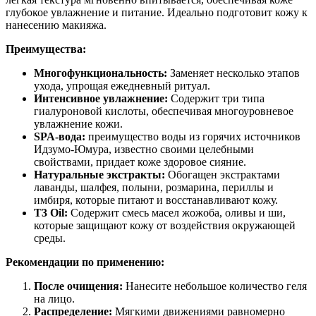
глубокое увлажнение и питание. Идеально подготовит кожу к
нанесению макияжа.
Преимущества:
Многофункциональность:
Заменяет несколько этапов
ухода, упрощая ежедневный ритуал.
Интенсивное увлажнение:
Содержит три типа
гиалуроновой кислоты, обеспечивая многоуровневое
увлажнение кожи.
SPA-вода:
преимущество воды из горячих источников
Идзумо-Юмура, известно своими целебными
свойствами, придает коже здоровое сияние.
Натуральные экстракты:
Обогащен экстрактами
лаванды, шалфея, полыни, розмарина, периллы и
имбиря, которые питают и восстанавливают кожу.
T3 Oil:
Содержит смесь масел жожоба, оливы и ши,
которые защищают кожу от воздействия окружающей
среды.
Рекомендации по применению:
После очищения:
Нанесите небольшое количество геля
на лицо.
Распределение:
Мягкими движениями равномерно